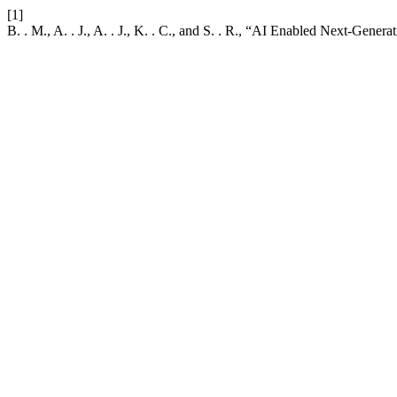
[1]
B. . M., A. . J., A. . J., K. . C., and S. . R., “AI Enabled Next-Gener