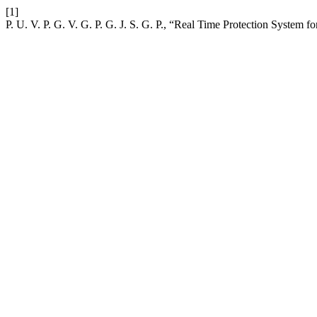
[1]
P. U. V. P. G. V. G. P. G. J. S. G. P., “Real Time Protection System 