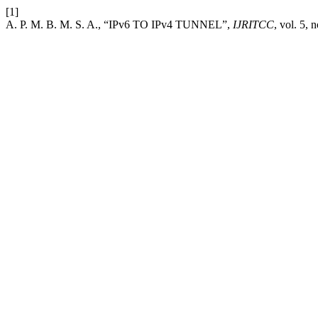
[1]
A. P. M. B. M. S. A., “IPv6 TO IPv4 TUNNEL”,
IJRITCC
, vol. 5,