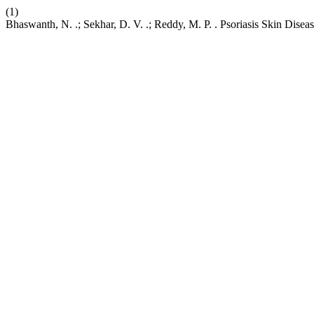
(1)
Bhaswanth, N. .; Sekhar, D. V. .; Reddy, M. P. . Psoriasis Skin Disea