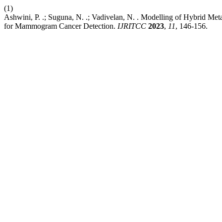
(1)
Ashwini, P. .; Suguna, N. .; Vadivelan, N. . Modelling of Hybrid M
for Mammogram Cancer Detection.
IJRITCC
2023
,
11
, 146-156.