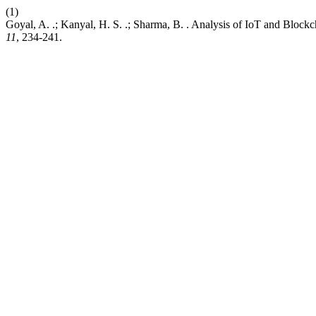
(1)
Goyal, A. .; Kanyal, H. S. .; Sharma, B. . Analysis of IoT and Bloc
11
, 234-241.