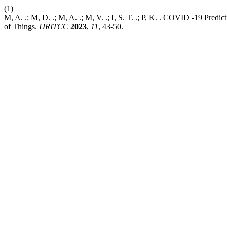
(1)
M, A. .; M, D. .; M, A. .; M, V. .; I, S. T. .; P, K. . COVID -19 Pr
of Things.
IJRITCC
2023
,
11
, 43-50.