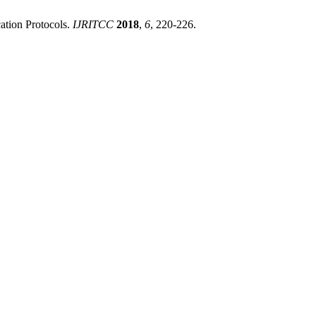
cation Protocols.
IJRITCC
2018
,
6
, 220-226.